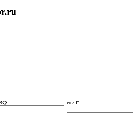
r.ru
мер
email*