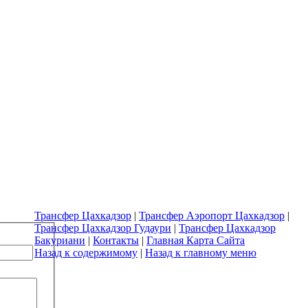
Трансфер Цахкадзор
|
Трансфер Аэропорт Цахкадзор
|
Трансфер Цахкадзор Гудаури
|
Трансфер Цахкадзор
Бакуриани
|
Контакты
|
Главная Карта Сайта
Назад к содержимому
|
Назад к главному меню